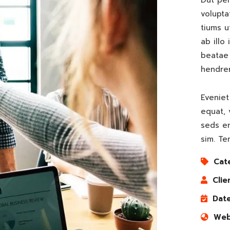
Dut per
volupt
tiums u
ab illo
beatae 
hendrer
Eveniet
equat, 
seds er
sim. Te
Cat
Clie
Date
Web