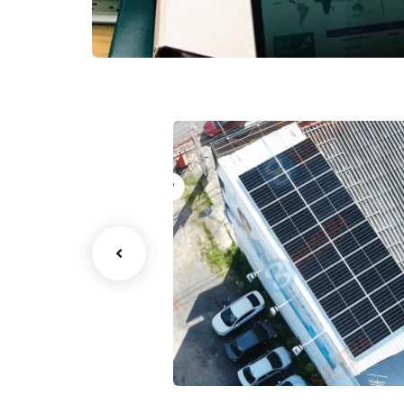
บริษัท ไทยสมุทรประกัน
ย่าน
ชีวิต จำกัด (มหาชน)
สาขาศรีษะเกษ
ฺBusiness