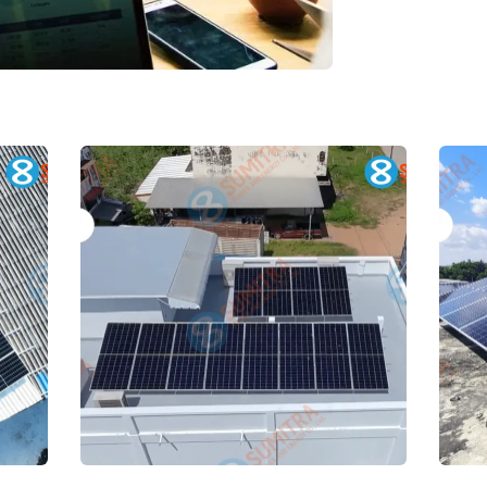
บริษัท ไทยสมุทรประกัน
บ
ชีวิต จำกัด (มหาชน)
ช
สาขาบรรพตพิสัย
ส
ฺBusiness
ฺ