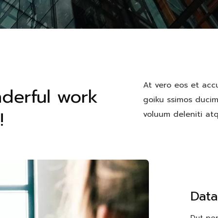
At vero eos et acc
derful work
goiku ssimos ducimu
!
voluum deleniti atq
Data