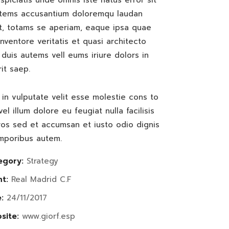
spiciatis unde omnis iste natus error sit
atems accusantium doloremqu laudan
t, totams se aperiam, eaque ipsa quae
 inventore veritatis et quasi architecto
duis autems vell eums iriure dolors in
it saep.
 in vulputate velit esse molestie cons to
vel illum dolore eu feugiat nulla facilisis
os sed et accumsan et iusto odio dignis
mporibus autem.
egory:
Strategy
nt:
Real Madrid C.F
:
24/11/2017
site:
www.giorf.esp