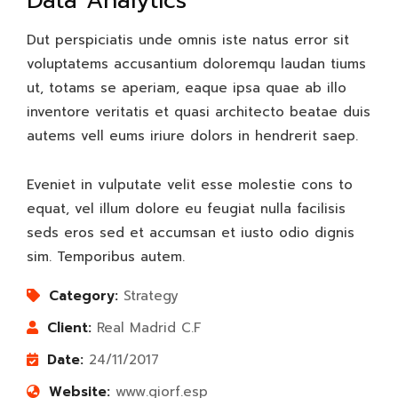
Data Analytics
Dut perspiciatis unde omnis iste natus error sit
voluptatems accusantium doloremqu laudan tiums
ut, totams se aperiam, eaque ipsa quae ab illo
inventore veritatis et quasi architecto beatae duis
autems vell eums iriure dolors in hendrerit saep.
Eveniet in vulputate velit esse molestie cons to
equat, vel illum dolore eu feugiat nulla facilisis
seds eros sed et accumsan et iusto odio dignis
sim. Temporibus autem.
Category:
Strategy
Client:
Real Madrid C.F
Date:
24/11/2017
Website:
www.giorf.esp