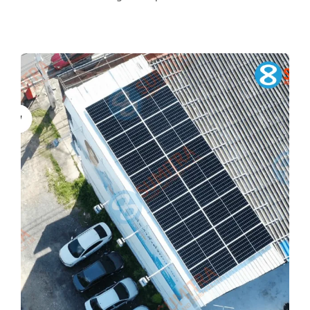
บริษัท ไทยสมุทรประกันชีวิต จำกัด
(มหาชน) สาขาศรีษะเกษ
ฺBusiness