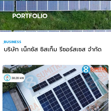
PORTFOLIO
ฺBUSINESS
บริษัท เน็กซัส ซิสเท็ม รีซอร์สเซส จำกัด