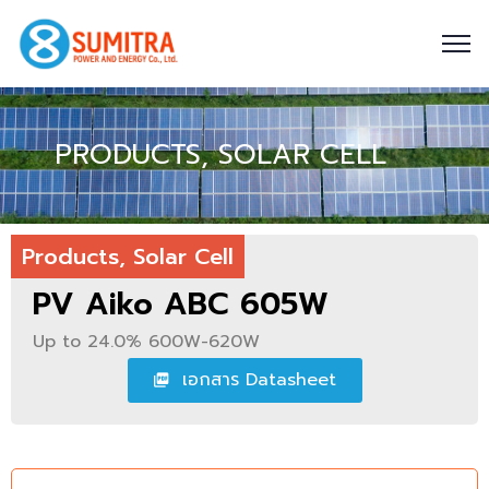
PRODUCTS
,
SOLAR CELL
Products
,
Solar Cell
PV Aiko ABC 605W
Up to 24.0% 600W-620W
เอกสาร Datasheet