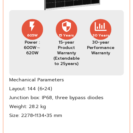
605W
15 Years
30 Years
Power :
15-year
30-year
600W～
Product
Performance
620W
Warranty
Warranty
(Extendable
to 25years)
Mechanical Parameters
Layout: 144 (6×24)
Junction box: IP68, three bypass diodes
Weight: 28.2 kg
Size: 2278×1134×35 mm