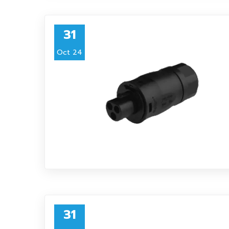
31
Oct 24
31