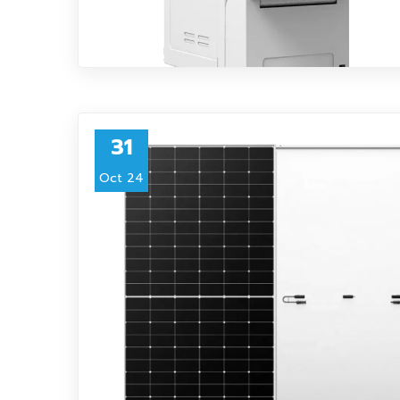
31
Oct 24