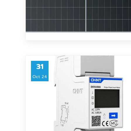
31
Oct 24